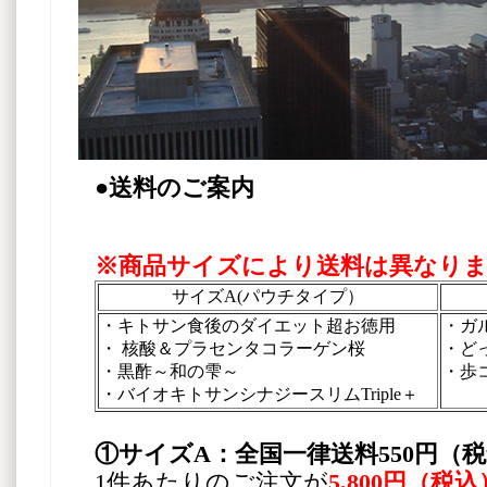
●送料のご案内
※商品サイズにより送料は異なり
サイズA(パウチタイプ）
・キトサン食後のダイエット超お徳用
・ガ
・ 核酸＆プラセンタコラーゲン桜
・ど
・黒酢～和の雫～
・歩
・バイオキトサンシナジースリムTriple＋
①サイズA：全国一律送料550円（
1件あたりのご注文が
5,800円（