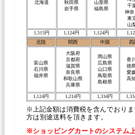
北海道
秋田県
山形県
千
岩手県
福島県
神奈
東
山
1,515円
1,124円
1,124円
1,1
北陸
関西
中国
四
大阪府
岡山県
京都府
香
富山県
広島県
滋賀県
徳
石川県
山口県
奈良県
愛
福井県
鳥取県
和歌山県
高
島根県
兵庫県
1,124円
1,214円
1,334円
1,3
※上記金額は消費税を含んでおりま
方は別途送料を頂きます。
※ショッピングカートのシステム