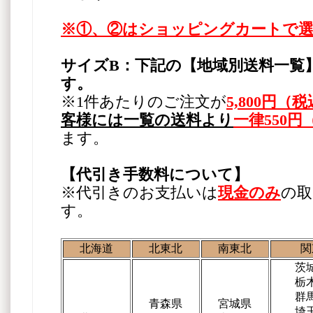
※①、②はショッピングカートで
サイズB：下記の【地域別送料一覧
す。
※1件あたりのご注文が
5,800円
客様には一覧の送料より
一律550
ます。
【代引き手数料について】
※代引きのお支払いは
現金のみ
の取
す。
北海道
北東北
南東北
関
茨
栃
群
青森県
宮城県
埼