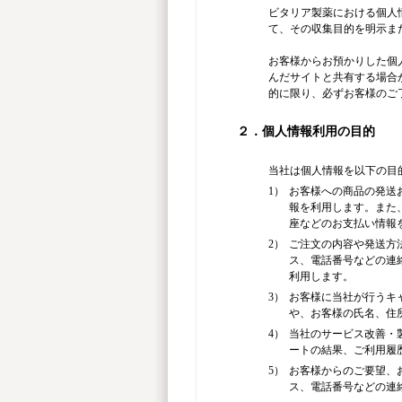
ビタリア製薬における個人
て、その収集目的を明示ま
お客様からお預かりした個
んだサイトと共有する場合
的に限り、必ずお客様のご
２．個人情報利用の目的
当社は個人情報を以下の目
1）
お客様への商品の発送
報を利用します。また
座などのお支払い情報
2）
ご注文の内容や発送方法
ス、電話番号などの連
利用します。
3）
お客様に当社が行うキ
や、お客様の氏名、住所
4）
当社のサービス改善・
ートの結果、ご利用履
5）
お客様からのご要望、お
ス、電話番号などの連