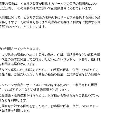
情報の収集は、ビタリア製薬が提供するサービスの目的の範囲内におい
たは公表し、その目的の達成において必要限度内に応じて行います。
人情報に関して、ビタリア製薬の名称の下にサービスを提供する契約を結
がありますが、その場合もあくまで利用者のお客様に利便をご提供する目
了解をいただくことにしています。
的で利用させていただきます。
および代金の請求のためにお客様の氏名、住所、電話番号などの連絡先情
、代金の請求に関連してご指定いただいたクレジットカード番号、銀行口
を利用する場合があります。
などを連絡したり確認するために、お客様の氏名、住所、e-mailアドレ
絡先情報、ご注文いただいた商品の種類や数量、ご請求金額などの情報を
ャンペーンや商品・サービスのご案内をするために、ご利用された履歴
、e-mailアドレスなどの連絡先情報を利用します。
製品開発・販売促進を行うために、お客様から寄せられたご意見やアンケ
歴などを利用します。
問合せに対する回答をするために、お客様の氏名、住所、e-mailアドレ
絡先情報を利用します。