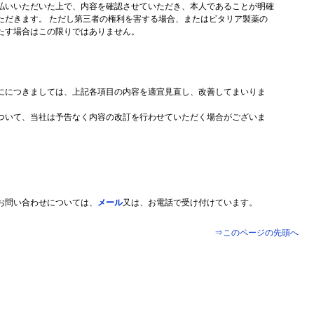
払いいただいた上で、内容を確認させていただき、本人であることが明確
ただきます。 ただし第三者の権利を害する場合、またはビタリア製薬の
たす場合はこの限りではありません。
ににつきましては、上記各項目の内容を適宜見直し、改善してまいりま
ついて、当社は予告なく内容の改訂を行わせていただく場合がございま
お問い合わせについては、
メール
又は、お電話で受け付けています。
⇒このページの先頭へ