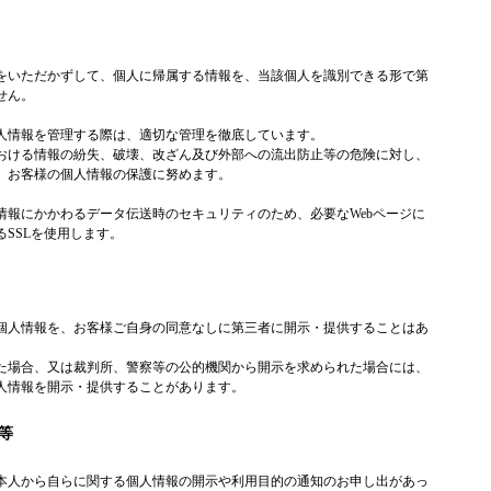
をいただかずして、個人に帰属する情報を、当該個人を識別できる形で第
せん。
人情報を管理する際は、適切な管理を徹底しています。
おける情報の紛失、破壊、改ざん及び外部への流出防止等の危険に対し、
、お客様の個人情報の保護に努めます。
情報にかかわるデータ伝送時のセキュリティのため、必要なWebページに
SSLを使用します。
個人情報を、お客様ご自身の同意なしに第三者に開示・提供することはあ
た場合、又は裁判所、警察等の公的機関から開示を求められた場合には、
人情報を開示・提供することがあります。
等
本人から自らに関する個人情報の開示や利用目的の通知のお申し出があっ