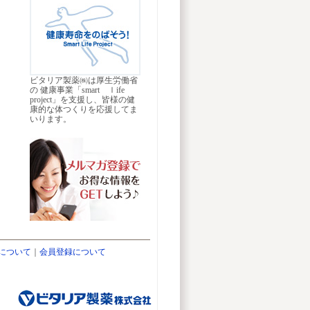
ビタリア製薬㈱は厚生労働省
の 健康事業「smart ｌife
project」を支援し、皆様の健
康的な体つくりを応援してま
いります。
について
｜
会員登録について